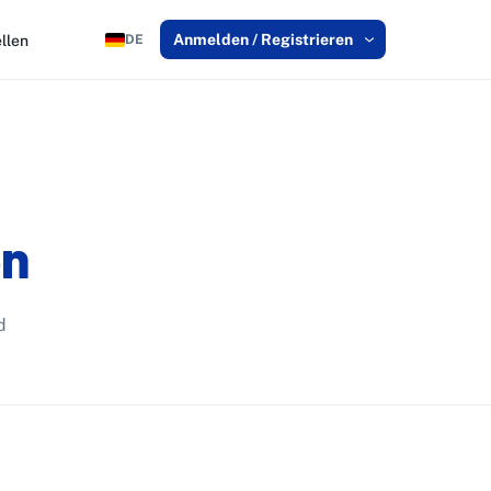
Anmelden / Registrieren
llen
DE
en
d